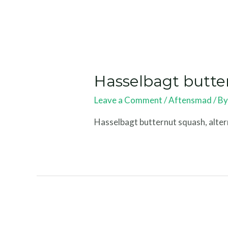
Hasselbagt butte
Leave a Comment
/
Aftensmad
/ B
Hasselbagt butternut squash, altern