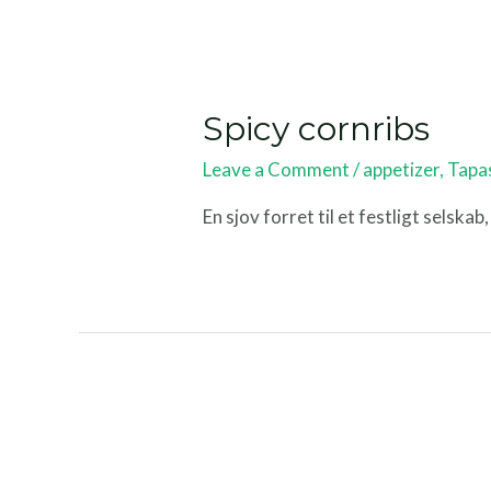
Spicy cornribs
Leave a Comment
/
appetizer
,
Tapa
En sjov forret til et festligt selsk