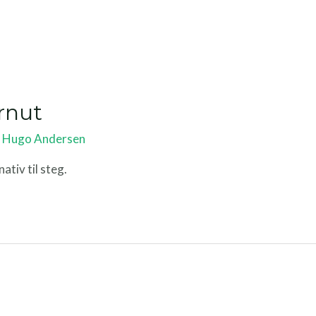
rnut
y
Hugo Andersen
ativ til steg.